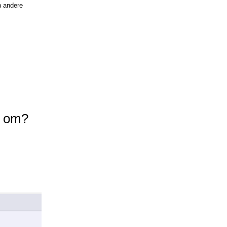
n andere
ie om?