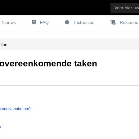
Nieuws
FAQ
Instructies
Releases
llen
n overeenkomende taken
otocolvariatie om?
?