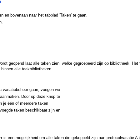
r
ren en bovenaan naar het tabblad 'Taken' te gaan.
n.
rdt geopend laat alle taken zien, welke gegroepeerd zijn op bibliotheek. Het
binnen alle taakbibliotheken.
ia variatiebeheer gaan, voegen we
an aanmaken. Door op deze knop te
n je één of meerdere taken
evoegde taken beschikbaar zijn en
 is een mogelijkheid om alle taken die gekoppeld zijn aan protocolvariatie A