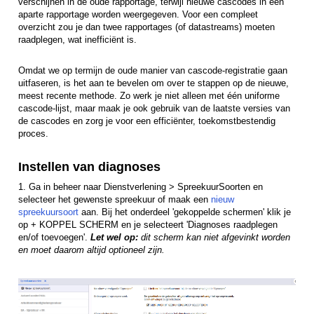
verschijnen in de oude rapportage, terwijl nieuwe cascodes in een
aparte rapportage worden weergegeven. Voor een compleet
overzicht zou je dan twee rapportages (of datastreams) moeten
raadplegen, wat inefficiënt is.
Omdat we op termijn de oude manier van cascode-registratie gaan
uitfaseren, is het aan te bevelen om over te stappen op de nieuwe,
meest recente methode. Zo werk je niet alleen met één uniforme
cascode-lijst, maar maak je ook gebruik van de laatste versies van
de cascodes en zorg je voor een efficiënter, toekomstbestendig
proces.
Instellen van diagnoses
1. Ga in beheer naar Dienstverlening > SpreekuurSoorten en
selecteer het gewenste spreekuur of maak een
nieuw
spreekuursoort
aan. Bij het onderdeel 'gekoppelde schermen' klik je
op + KOPPEL SCHERM en je selecteert 'Diagnoses raadplegen
en/of toevoegen'.
Let wel op:
dit scherm kan niet afgevinkt worden
en moet daarom altijd optioneel zijn.