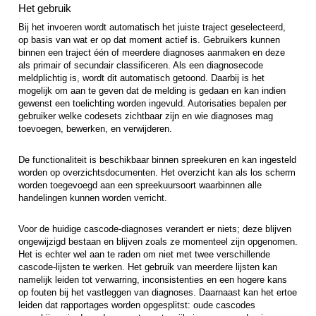
Het gebruik
Bij het invoeren wordt automatisch het juiste traject geselecteerd,
op basis van wat er op dat moment actief is. Gebruikers kunnen
binnen een traject één of meerdere diagnoses aanmaken en deze
als primair of secundair classificeren. Als een diagnosecode
meldplichtig is, wordt dit automatisch getoond. Daarbij is het
mogelijk om aan te geven dat de melding is gedaan en kan indien
gewenst een toelichting worden ingevuld. Autorisaties bepalen per
gebruiker welke codesets zichtbaar zijn en wie diagnoses mag
toevoegen, bewerken, en verwijderen.
De functionaliteit is beschikbaar binnen spreekuren en kan ingesteld
worden op overzichtsdocumenten. Het overzicht kan als los scherm
worden toegevoegd aan een spreekuursoort waarbinnen alle
handelingen kunnen worden verricht.
Voor de huidige cascode-diagnoses verandert er niets; deze blijven
ongewijzigd bestaan en blijven zoals ze momenteel zijn opgenomen.
Het is echter wel aan te raden om niet met twee verschillende
cascode-lijsten te werken. Het gebruik van meerdere lijsten kan
namelijk leiden tot verwarring, inconsistenties en een hogere kans
op fouten bij het vastleggen van diagnoses. Daarnaast kan het ertoe
leiden dat rapportages worden opgesplitst: oude cascodes