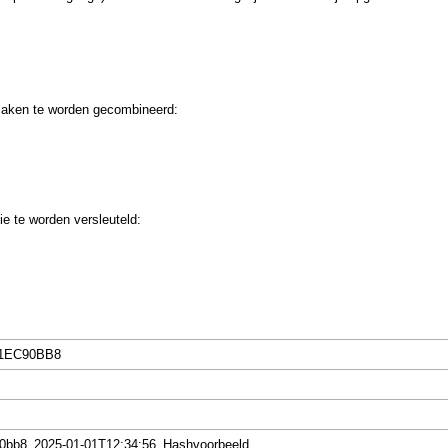
 zaken te worden gecombineerd:
e te worden versleuteld:
11EC90BB8
90bb8_2025-01-01T12:34:56_Hashvoorbeeld