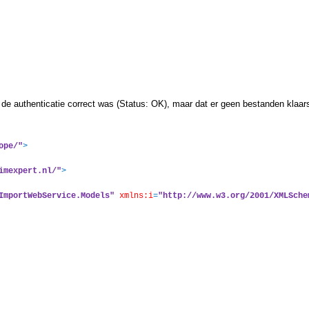
 de authenticatie correct was (Status: OK), maar dat er geen bestanden klaa
ope/"
>
imexpert.nl/"
>
ImportWebService.Models"
xmlns:i
=
"http://www.w3.org/2001/XMLSche