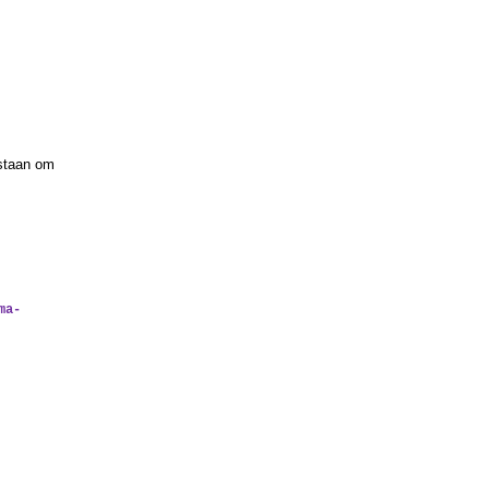
rstaan om
ma-