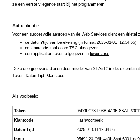
ze een eerste vliegende start bij het programmeren.
Authenticatie
Voor een succesvolle aanroep van de Web Services dient een drietal
de datum/tijd van berekening (in format 2025-01-01T12:34:56)
de klantcode zoals door TSC uitgegeven
een application token uitgegeven in
lower case
Deze drie gegevens dienen door middel van SHA512 in deze combinati
Token_DatumTijd_Klantcode
Als voorbeeld:
Token
05D9FC23-F96B-4A0B-8BAF-600
Klantcode
Hashvoorbeeld
DatumTijd
2025-01-01T12:34:56
Input
05d9fc23-f96b-4a0b-8baf-60011ec