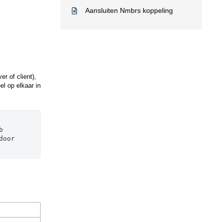
Aansluiten Nmbrs koppeling
r of client),
l op elkaar in
 
oor 