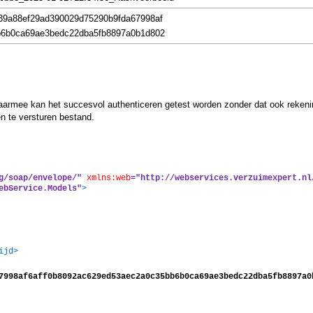
39a88ef29ad390029d75290b9fda67998af
b6b0ca69ae3bedc22dba5fb8897a0b1d802
aarmee kan het succesvol authenticeren getest worden zonder dat ook reken
n te versturen bestand.
g/soap/envelope/"
xmlns:web
="http://webservices.verzuimexpert.nl
ebService.Models"
>
ijd>
7998af6aff0b8092ac629ed53aec2a0c35bb6b0ca69ae3bedc22dba5fb8897a0