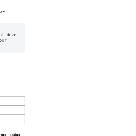
eert
t deze 
or 
ermee hebben