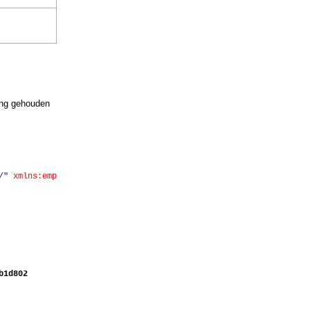
ing gehouden
/"
xmlns:emp
b1d802