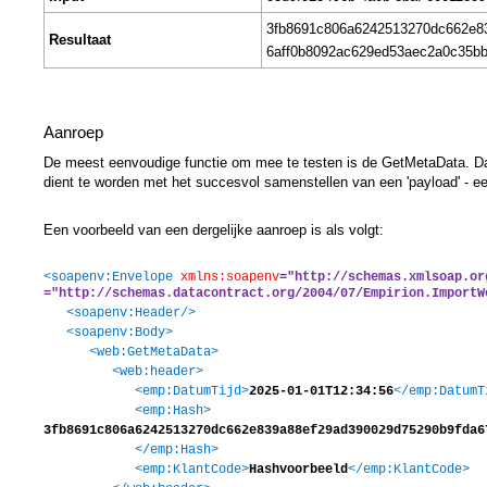
3fb8691c806a6242513270dc662e8
Resultaat
6aff0b8092ac629ed53aec2a0c35b
Aanroep
De meest eenvoudige functie om mee te testen is de GetMetaData. D
dient te worden met het succesvol samenstellen van een 'payload' - ee
Een voorbeeld van een dergelijke aanroep is als volgt:
<soapenv:Envelope
xmlns:soapenv
="http://schemas.xmlsoap.or
="http://schemas.datacontract.org/2004/07/Empirion.ImportW
<soapenv:Header/>
<soapenv:Body>
<web:GetMetaData>
<web:header>
<emp:DatumTijd>
2025-01-01T12:34:56
</emp:DatumT
<emp:Hash>
3fb8691c806a6242513270dc662e839a88ef29ad390029d75290b9fda6
</emp:Hash>
<emp:KlantCode>
Hashvoorbeeld
</emp:KlantCode>