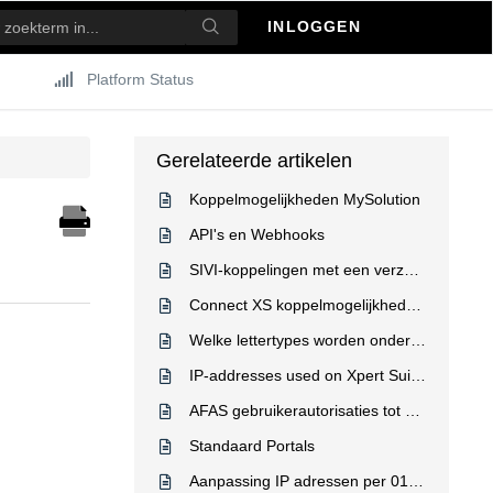
INLOGGEN
Platform Status
Gerelateerde artikelen
Koppelmogelijkheden MySolution
API's en Webhooks
SIVI-koppelingen met een verzekeraarsportaal
Connect XS koppelmogelijkheden Xpert Suite (NL market)
Welke lettertypes worden ondersteund voor de huisstijl?
IP-addresses used on Xpert Suite platform
AFAS gebruikerautorisaties tot en met eerstvolgende leidinggevende
Standaard Portals
Aanpassing IP adressen per 01-03-2025