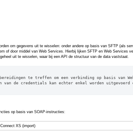
den om gegevens uit te wisselen: onder andere op basis van SFTP (als serve
em of door middel van Web Services. Hierbij lijken SFTP en Web Services vee
geheel uit te wisselen, waar bij een API de structuur van de data vaststaat.
bereidingen te treffen om een verbinding op basis van Web
n van de credentials kan echter enkel worden uitgevoerd d
cties op basis van SOAP-instructies:
Connect XS (import)