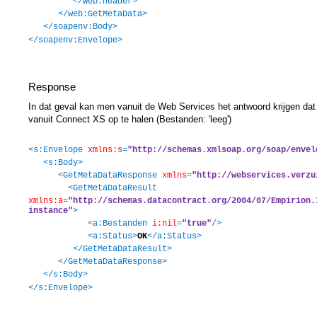
</web:header>
</web:GetMetaData>
</soapenv:Body>
</soapenv:Envelope>
Response
In dat geval kan men vanuit de Web Services het antwoord krijgen dat
vanuit Connect XS op te halen (Bestanden: 'leeg')
<s:Envelope
xmlns:s
=
"http://schemas.xmlsoap.org/soap/envel
<s:Body>
<GetMetaDataResponse
xmlns
=
"http://webservices.verzu
<GetMetaDataResult
xmlns:a
=
"http://schemas.datacontract.org/2004/07/Empirion.
instance"
>
<a:Bestanden
i:nil
=
"true"
/>
<a:Status>
OK
</a:Status>
</GetMetaDataResult>
</GetMetaDataResponse>
</s:Body>
</s:Envelope>