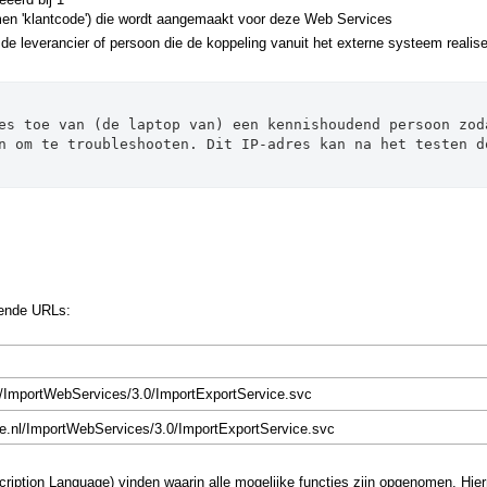
men 'klantcode') die wordt aangemaakt voor deze Web Services
e leverancier of persoon die de koppeling vanuit het externe systeem realis
es toe van (de laptop van) een kennishoudend persoon zoda
n om te troubleshooten. Dit IP-adres kan na het testen do
gende URLs:
.nl/ImportWebServices/3.0/ImportExportService.svc
ite.nl/ImportWebServices/3.0/ImportExportService.svc
iption Language) vinden waarin alle mogelijke functies zijn opgenomen. Hi