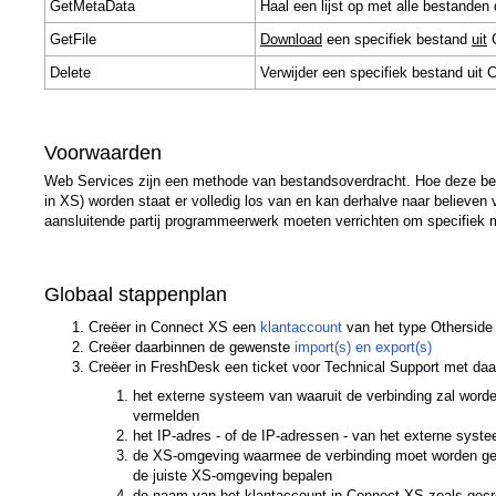
GetMetaData
Haal een lijst op met alle bestande
GetFile
Download
een specifiek bestand
uit
C
Delete
Verwijder een specifiek bestand uit
Voorwaarden
Web Services zijn een methode van bestandsoverdracht. Hoe deze best
in XS) worden staat er volledig los van en kan derhalve naar believe
aansluitende partij programmeerwerk moeten verrichten om specifiek
Globaal stappenplan
Creëer in Connect XS een
klantaccount
van het type Othersid
Creëer daarbinnen de gewenste
import(s) en export(s)
Creëer in FreshDesk een ticket voor Technical Support met daa
het externe systeem van waaruit de verbinding zal worden 
vermelden
het IP-adres - of de IP-adressen - van het externe syst
de XS-omgeving waarmee de verbinding moet worden ge
de juiste XS-omgeving bepalen
de naam van het klantaccount in Connect XS zoals gecre