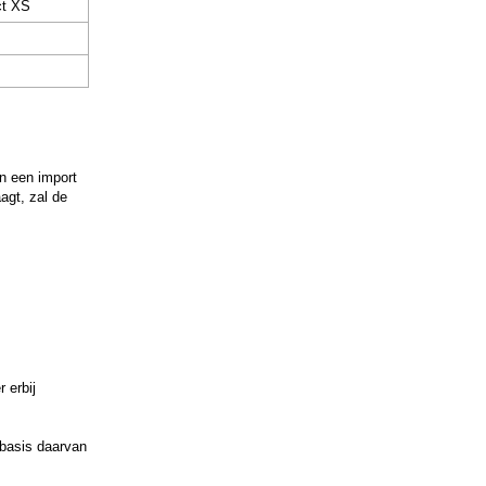
ct XS
n een import
agt, zal de
 erbij
basis daarvan