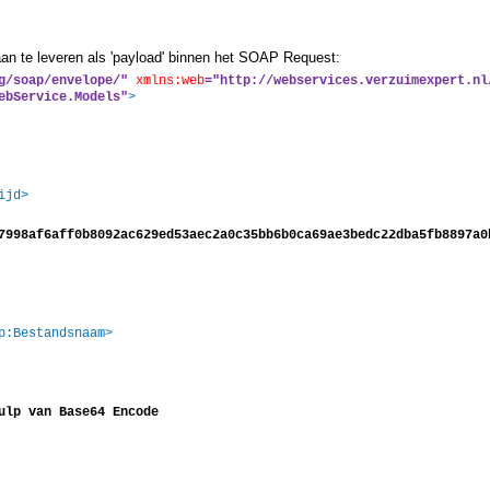
an te leveren als 'payload' binnen het SOAP Request:
g/soap/envelope/"
xmlns:web
="http://webservices.verzuimexpert.nl
ebService.Models"
>
ijd>
7998af6aff0b8092ac629ed53aec2a0c35bb6b0ca69ae3bedc22dba5fb8897a0
p:Bestandsnaam>
 van Base64 Encode