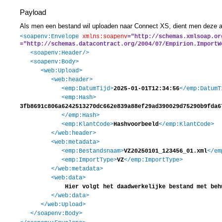
Payload
Als men een bestand wil uploaden naar Connect XS, dient men deze a
<soapenv:Envelope
xmlns:soapenv
="http://schemas.xmlsoap.or
="http://schemas.datacontract.org/2004/07/Empirion.ImportW
<soapenv:Header/>
<soapenv:Body>
<web:Upload>
<web:header>
<emp:DatumTijd>
2025-01-01T12:34:56
</emp:DatumT
<emp:Hash>
3fb8691c806a6242513270dc662e839a88ef29ad390029d75290b9fda6
</emp:Hash>
<emp:KlantCode>
Hashvoorbeeld
</emp:KlantCode>
</web:header>
<web:metadata>
<emp:Bestandsnaam>
VZ20250101_123456_01.xml
</em
<emp:ImportType>
VZ
</emp:ImportType>
</web:metadata>
<web:data>
Hier volgt het daadwerkelijke bestand met behulp
</web:data>
</web:Upload>
</soapenv:Body>