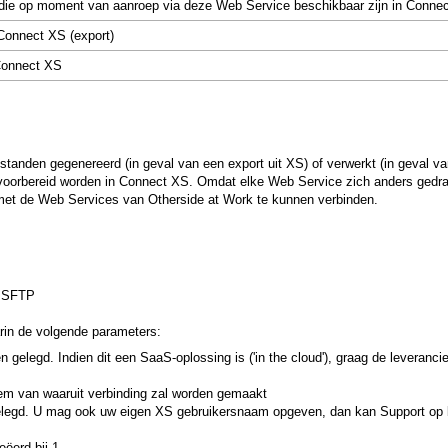
n die op moment van aanroep via deze Web Service beschikbaar zijn in Conne
onnect XS (export)
 Connect XS
anden gegenereerd (in geval van een export uit XS) of verwerkt (in geval va
n voorbereid worden in Connect XS. Omdat elke Web Service zich anders gedra
 met de Web Services van Otherside at Work te kunnen verbinden.
e SFTP
rin de volgende parameters:
gelegd. Indien dit een SaaS-oplossing is ('in the cloud'), graag de leverancier
eem van waaruit verbinding zal worden gemaakt
legd. U mag ook uw eigen XS gebruikersnaam opgeven, dan kan Support op 
ëerd bij 1