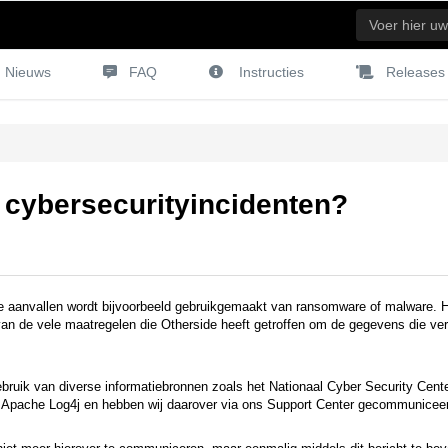
Nieuws
FAQ
Instructies
Releases
 cybersecurityincidenten?
eze aanvallen wordt bijvoorbeeld gebruikgemaakt van ransomware of malware. H
 van de vele maatregelen die Otherside heeft getroffen om de gegevens die ve
ruik van diverse informatiebronnen zoals het Nationaal Cyber Security Cen
in Apache Log4j en hebben wij daarover via ons Support Center gecommunicee