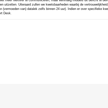
t meer hierover te communiceren, maar eenmalig middels dit bericht te beve
len uitzetten. Uiteraard zullen we kwetsbaarheden waarbij de vertrouwelijkheid, 
an (vermoeden van) datalek zelfs binnen 24 uur). Indien er over specifieke k
ert Desk.