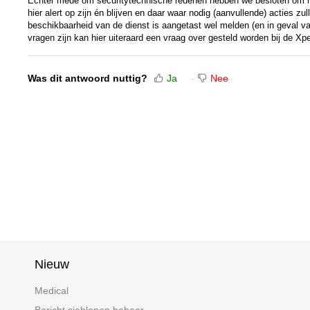
Echter mede om securitytechnische redenen hebben we besloten om nie
hier alert op zijn én blijven en daar waar nodig (aanvullende) acties zul
beschikbaarheid van de dienst is aangetast wel melden (en in geval v
vragen zijn kan hier uiteraard een vraag over gesteld worden bij de Xp
Was dit antwoord nuttig?
Ja
Nee
Nieuw
Medical