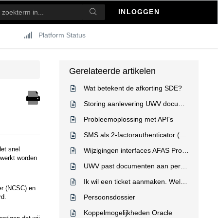
INLOGGEN
Platform Status
Gerelateerde artikelen
Wat betekent de afkorting SDE?
Storing aanlevering UWV documenten [gesloten]
Probleemoplossing met API's
SMS als 2-factorauthenticator (2FA): is dat eigenlijk nog wel veilig?
et snel
Wijzigingen interfaces AFAS Profit 1
rwerkt worden
UWV past documenten aan per 1 juli 2023
Ik wil een ticket aanmaken. Welke informatie moet ik meesturen?
ter (NCSC) en
rd.
Persoonsdossier
Koppelmogelijkheden Oracle