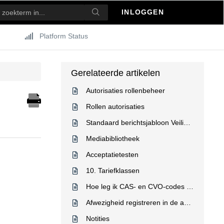
INLOGGEN
Platform Status
Gerelateerde artikelen
Autorisaties rollenbeheer
Rollen autorisaties
Standaard berichtsjabloon Veilig Communiceren (DialoogXpert)
Mediabibliotheek
Acceptatietesten
10. Tariefklassen
Hoe leg ik CAS- en CVO-codes vast als diagnose?
Afwezigheid registreren in de agenda
Notities