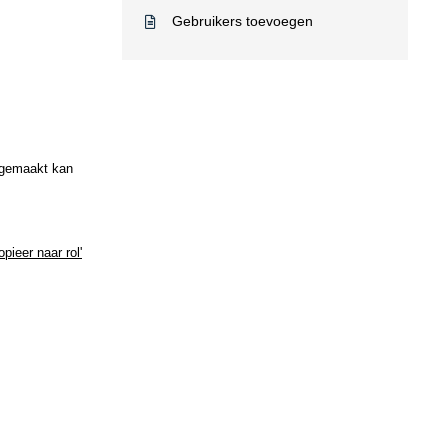
Gebruikers toevoegen
angemaakt kan
pieer naar rol'